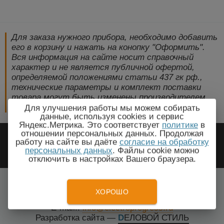
Для заказа нужного прибора, необходимо добавить
его в корзину и нажать на конопку "Оформить".
Вся информация на сайте носит справочный
характер и не является публичной офертой,
определяемой положениями статьи 437 гк рф.,
технические параметры и комплект поставки
товара могут быть изменены производителем
без предварительного уведомления!
Для улучшения работы мы можем собирать
данные, используя cookies и сервис
Яндекс.Метрика. Это соответствует
политике
в
2009-2026 © ЭлектроПрогресс -
отношении персональных данных. Продолжая
работу на сайте вы даёте
согласие на обработку
Электротехническое оборудование
персональных данных
. Файлы cookie можно
отключить в настройках Вашего браузера.
Салават, Республика Башкортостан
Все города
ХОРОШО
Тел.: +7(499) 648-87-27
E-mail.:
info@electroprogress.ru
Разработка сайта
—
DЕЛОВОЙ СТИЛЬ