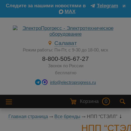
Следите за нашими новостями в
Telegram
и
MAX
Салават
Режим работы: Пн-Пт, с 9-30 до 18-00, мск
8-800-505-67-27
Звонок по России
бесплатно
info@electroprogress.ru
Корзина
0
Главная страница
Все бренды
НПП “СТЭЛЛ”
НПП “СТЭЛ