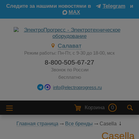
Следите за нашими новостями в
Telegram
и
MAX
Салават
Режим работы: Пн-Пт, с 9-30 до 18-00, мск
8-800-505-67-27
Звонок по России
бесплатно
info@electroprogress.ru
Корзина
0
Главная страница
Все бренды
Casella
Casella