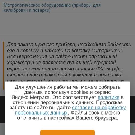
Метрологическое оборудование (приборы для
калибровки и поверки)
Для заказа нужного прибора, необходимо добавить
его в корзину и нажать на конопку "Оформить".
Вся информация на сайте носит справочный
характер и не является публичной офертой,
определяемой положениями статьи 437 гк рф.,
технические параметры и комплект поставки
товара могут быть изменены производителем
без предварительного уведомления!
Для улучшения работы мы можем собирать
данные, используя cookies и сервис
Яндекс.Метрика. Это соответствует
политике
в
2009-2026 © ЭлектроПрогресс -
отношении персональных данных. Продолжая
работу на сайте вы даёте
согласие на обработку
Электротехническое оборудование
персональных данных
. Файлы cookie можно
отключить в настройках Вашего браузера.